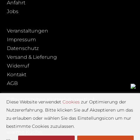
Anfahrt
Jobs
Veranstaltungen
Impressum
Datenschutz
Versand & Lieferung
Widerruf
Kontakt
AGB
Öffnungszeiten Klosterbraugasthof:
Diese Website verwendet
Cookies
zur Optimierung der
Nutzererfahrung. Bitte klicken Sie auf Akzeptieren um das
Mo – So: 10 – 23 Uhr
zu erlauben oder wählen Sie das Einstellungsicon um nur
bestimmte Cookies zuzulassen.
warme Küche: