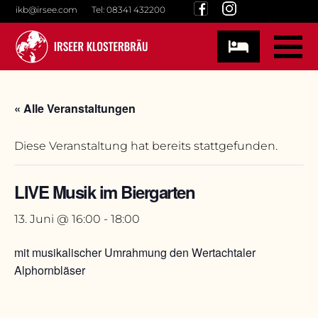
Skip
ikb@irsee.com
Tel: 08341 432200
to
content
« Alle Veranstaltungen
Diese Veranstaltung hat bereits stattgefunden.
LIVE Musik im Biergarten
13. Juni @ 16:00
-
18:00
mit musikalischer Umrahmung den Wertachtaler
Alphornbläser