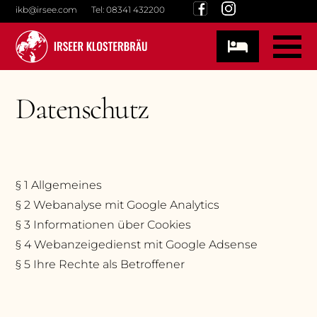
Skip
ikb@irsee.com
Tel: 08341 432200
to
content
Datenschutz
§ 1 Allgemeines
§ 2 Webanalyse mit Google Analytics
§ 3 Informationen über Cookies
§ 4 Webanzeigedienst mit Google Adsense
§ 5 Ihre Rechte als Betroffener