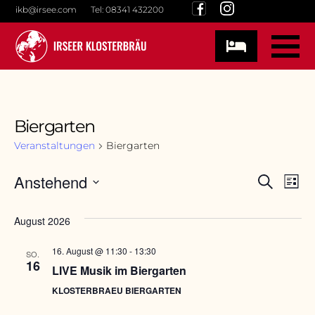
Skip
ikb@irsee.com
Tel: 08341 432200
to
content
Biergarten
Veranstaltungen
Biergarten
Veran
Anstehend
Ve
Suche
Liste
Datum
An
Such-
August 2026
wählen.
Na
und
16. August @ 11:30
-
13:30
SO.
16
LIVE Musik im Biergarten
Ansic
KLOSTERBRAEU BIERGARTEN