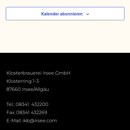
Veransta
Kalender abonnieren
Klosterbrauerei Irsee GmbH
Klosterring 1-3
87660 Irsee/Allgäu
Tel.: 08341 432200
Fax: 08341 432269
E-Mail: ikb@irsee.com