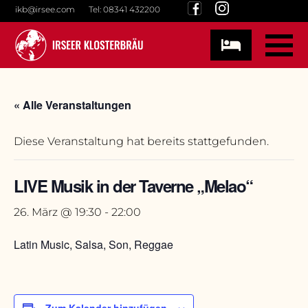
Skip
ikb@irsee.com
Tel: 08341 432200
to
content
« Alle Veranstaltungen
Diese Veranstaltung hat bereits stattgefunden.
LIVE Musik in der Taverne „Melao“
26. März @ 19:30
-
22:00
Latin Music, Salsa, Son, Reggae