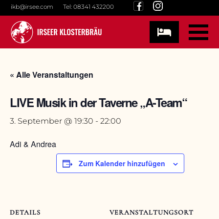
Skip
ikb@irsee.com
Tel: 08341 432200
to
content
« Alle Veranstaltungen
LIVE Musik in der Taverne „A-Team“
3. September @ 19:30
-
22:00
Adi & Andrea
Zum Kalender hinzufügen
DETAILS
VERANSTALTUNGSORT