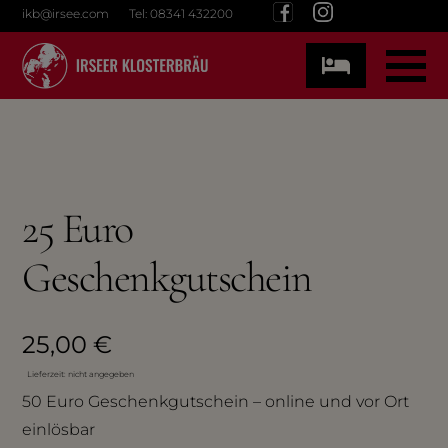
Skip
ikb@irsee.com
Tel: 08341 432200
to
content
25 Euro
Geschenkgutschein
25,00
€
Lieferzeit: nicht angegeben
50 Euro Geschenkgutschein – online und vor Ort
einlösbar