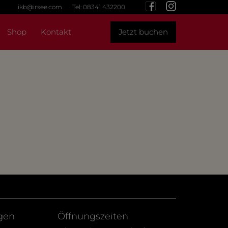
ikb@irsee.com
Tel: 08341 432200
Shop
Kontakt
Jetzt buchen
gen
Öffnungszeiten