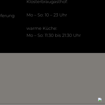
Klosterbraugasthof:
Mo – So: 10 – 23 Uhr
eferung
warme Küche:
Mo – So: 11:30 bis 21:30 Uhr